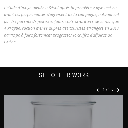
L’étude d’image menée à Séoul après la première vague met en
avant les performances d’agrément de la campagne, notamment
par les parents de jeunes enfants, cible prioritaire de la marque.
A Prague, l’action menée auprès des touristes étrangers en 2017
participe à faire fortement progresser le chiffre d’affaires de
Grévin.
SEE OTHER WORK
1
/
10