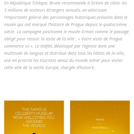
En République Tchèque, Brune recommande à Grévin de cibler les
5 millions de visiteurs étrangers annuels, en valorisant
l’importante galerie des personnages historiques présents dans le
musée qui ont marqué l’histoire de Prague depuis le quatorzième
siècle. La campagne positionne le musée Grévin comme le passage
obligé pour réussir la visite de la ville : « Votre visite de Prague
commence ici ». Le leaflet, développé par l’agence dans une
multitude de langues et distribué dans tous les hôtels de la ville,
vise en priorité les touristes venus du monde entier pour visiter
cette ville de la vieille Europe, chargée d’histoire.