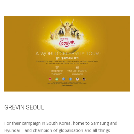
GRÉVIN SEOUL
For their campaign in South Korea, home to Samsung and
Hyundai – and champion of globalisation and all-things