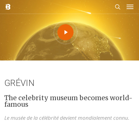
Men
Skip
to
search
main
content
Play
Video
GRÉVIN
The celebrity museum becomes world-
famous
Le musée de la célébrité devient mondialement connu.