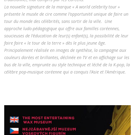
La nouvelle signature de la marque « A world celebrity tour »
présente le musée de cire comme l’opportunité unique de faire un
tour du monde des célébrités, sans sortir de la ville.
Une
approche ludo-pédagogique qui offre aux familles coréennes,
soucieuses de l’éducation de leur(s) enfant(s), la possibilité de leur
faire faire « le tour de la terre » dès le plus jeune âge.
Principalement réalisée en images de synthèse, la campagne aux
couleurs dorées et brillantes, déclinée en TV et en affichage sur les
bus de la ville, emprunte au style technique et léché de la K-pop, la
célèbre pop-musique coréenne qui a conquis l’Asie et l’Amérique.