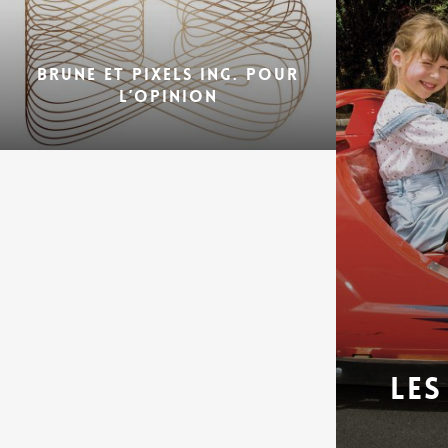
BRUNE ET PIXELS ING. POUR
L’OPINION
LES